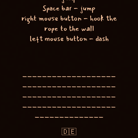
Space bar - jump
right mouse button - hook the
rope to the wall
left mouse button - dash
___________________
___________________
___________________
___________________
______________
🇩🇪